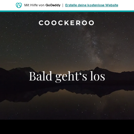
Mit Hilfe von
GoDaddy
|
Erstelle deine kostenlose Website
COOCKEROO
Bald geht‘s los